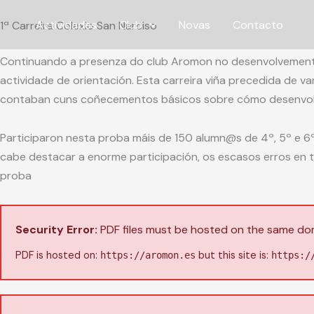
Ir
Actividades
Club
Novas
Contacto
1ª Carreira Colexio San Narciso
ao
contido
Continuando a presenza do club Aromon no desenvolvemento 
actividade de orientación. Esta carreira viña precedida de v
contaban cuns coñecementos básicos sobre cómo desenvolv
Participaron nesta proba máis de 150 alumn@s de 4º, 5º e 6º
cabe destacar a enorme participación, os escasos erros en 
proba
Security Error:
PDF files must be hosted on the same doma
PDF is hosted on:
but this site is:
https://aromon.es
https:/