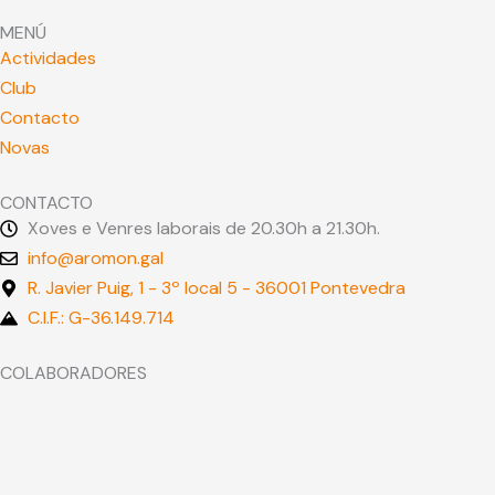
MENÚ
Actividades
Club
Contacto
Novas
CONTACTO
Xoves e Venres laborais de 20.30h a 21.30h.
info@aromon.gal
R. Javier Puig, 1 - 3º local 5 - 36001 Pontevedra
C.I.F.: G-36.149.714
COLABORADORES