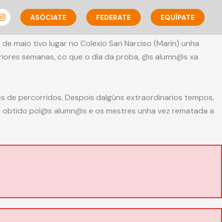
ASÓCIATE
FEDERATE
EQUÍPATE
e maio tivo lugar no Colexio San Narciso (Marín) unha
teriores semanas, co que o día da proba, @s alumn@s xa
es de percorridos. Despois dalgúns extraordinarios tempos,
ute obtido pol@s alumn@s e os mestres unha vez rematada a