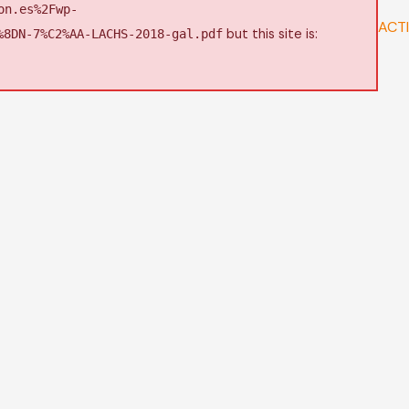
on.es%2Fwp-
ACT
but this site is:
%8DN-7%C2%AA-LACHS-2018-gal.pdf