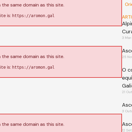
Ori
 the same domain as this site.
ite is:
https://aromon.gal
ART
Alp
Cur
3 Mar
Asc
 the same domain as this site.
25 No
ite is:
https://aromon.gal
O c
equ
Gali
21 Ou
Asc
3 Out
Asc
 the same domain as this site.
12 Se