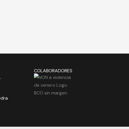
COLABORADORES
.
edra