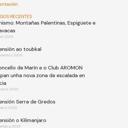
entación
IGOS RECENTES
inismo: Montañas Palentinas, Espigüete e
avacas
zo, 2026
ensión ao toubkal
vembro, 2025
oncello de Marín e o Club AROMON
ipan unha nova zona de escalada en
cia
tubro, 2025
ensión Serra de Gredos
ubro, 2025
ensión o Kilimanjaro
tembro, 2025