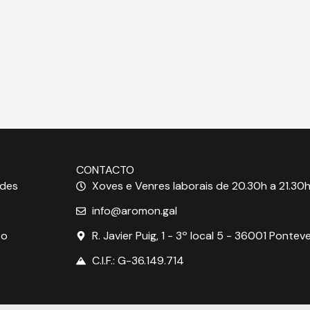
CONTACTO
ades
Xoves e Venres laborais de 20.30h a 21.30h
info@aromon.gal
to
R. Javier Puig, 1 - 3º local 5 - 36001 Pontev
C.I.F.: G-36.149.714