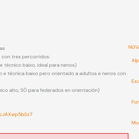
NOV
gas
con tres percorridos:
Alp
o e técnico baixo, ideal para nenos)
sico e técnica baixo pero orientado a adultos e nenos con
Es
cnico alto, SÓ para federados en orientación)
Fo
8RcJAXwp5bSz7
Mo