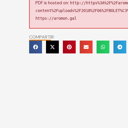
PDF is hosted on:
http://https%3A%2F%2Farom
content%2Fuploads%2F2018%2F06%2FBOLET%C3
https://aromon.gal
COMPARTIR: