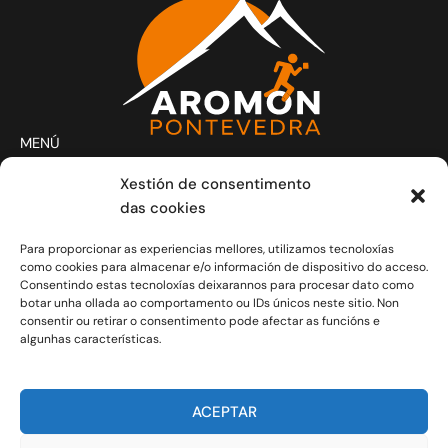
MENÚ
Actividades
Xestión de consentimento
Club
das cookies
Contacto
Para proporcionar as experiencias mellores, utilizamos tecnoloxías
Novas
como cookies para almacenar e/o información de dispositivo do acceso.
CONTACTO
Consentindo estas tecnoloxías deixarannos para procesar dato como
Xoves e Venres laborais de 20.30h a 21.30h.
botar unha ollada ao comportamento ou IDs únicos neste sitio. Non
consentir ou retirar o consentimento pode afectar as funcións e
info@aromon.gal
algunhas características.
R. Javier Puig, 1 - 3º local 5 - 36001 Pontevedra
C.I.F.: G-36.149.714
ACEPTAR
COLABORADORES