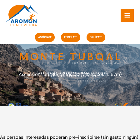
Ir
ao
contido
ASÓCIATE
FEDERATE
EQUÍPATE
Ascensións ao Monte ToubKal (Marrocos 4.167m)
As persoas interesadas poderán pre-inscribirse (sin gasto ningún)