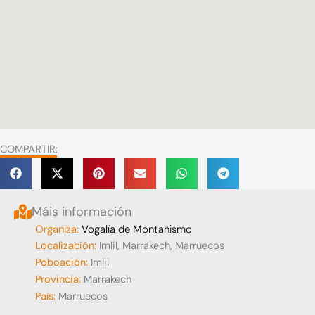
COMPARTIR:
Máis información
Organiza:
Vogalía de Montañismo
Localización:
Imlil, Marrakech, Marruecos
Poboación:
Imlil
Provincia:
Marrakech
País:
Marruecos