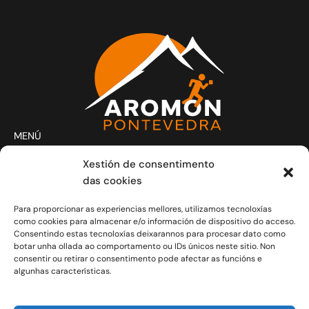
MENÚ
Actividades
Xestión de consentimento
Club
das cookies
Contacto
Para proporcionar as experiencias mellores, utilizamos tecnoloxías
Novas
como cookies para almacenar e/o información de dispositivo do acceso.
CONTACTO
Consentindo estas tecnoloxías deixarannos para procesar dato como
Xoves e Venres laborais de 20.30h a 21.30h.
botar unha ollada ao comportamento ou IDs únicos neste sitio. Non
consentir ou retirar o consentimento pode afectar as funcións e
info@aromon.gal
algunhas características.
R. Javier Puig, 1 - 3º local 5 - 36001 Pontevedra