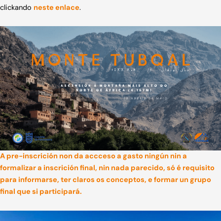
clickando
neste enlace
.
A pre-inscrición non da accceso a gasto ningún nin a
formalizar a inscrición final, nin nada parecido, só é requisito
para informarse, ter claros os conceptos, e formar un grupo
final que si participará.