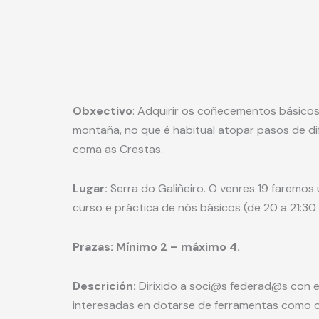
Obxectivo
: Adquirir os coñecementos básicos
montaña, no que é habitual atopar pasos de di
coma as Crestas.
Lugar:
Serra do Galiñeiro. O venres 19 faremos 
curso e práctica de nós básicos (de 20 a 21:30 
Prazas: Mínimo 2 – máximo 4.
Descrición:
Dirixido a soci@s federad@s con 
interesadas en dotarse de ferramentas como o u