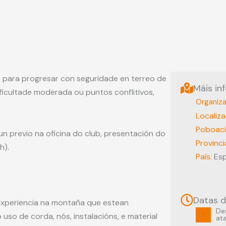
 para progresar con seguridade en terreo de
Máis in
ficultade moderada ou puntos conflitivos,
Organiz
Localiza
Poboac
un previo na oficina do club, presentación do
Provinci
h).
País:
Es
Datas d
experiencia na montaña que estean
De
1
so de corda, nós, instalacións, e material
at