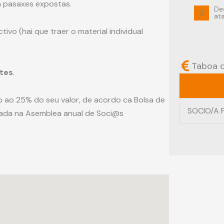
en pasaxes expostas.
De
2
at
ivo (hai que traer o material individual
Taboa 
ntes
.
b ao 25% do seu valor, de acordo ca Bolsa de
SOCIO/A 
da na Asemblea anual de Soci@s