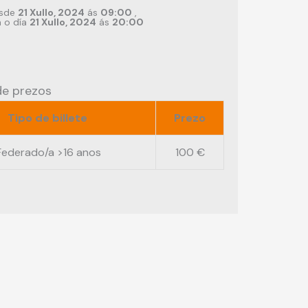
sde
21 Xullo, 2024
ás
09:00
,
a o día
21 Xullo, 2024
ás
20:00
de prezos
Tipo de billete
Prezo
Federado/a >16 anos
100 €