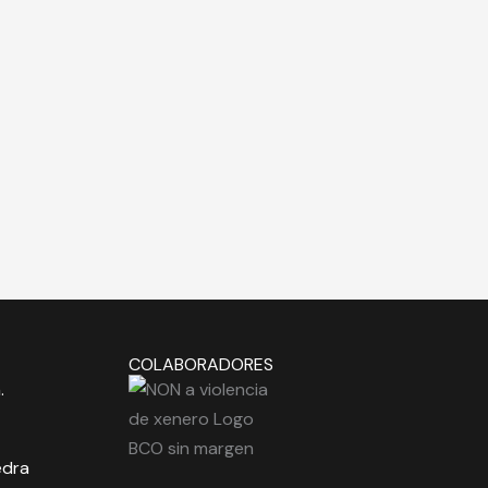
COLABORADORES
.
edra