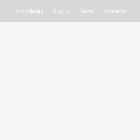
Ir
Actividades
Club
Novas
Contacto
ao
contido