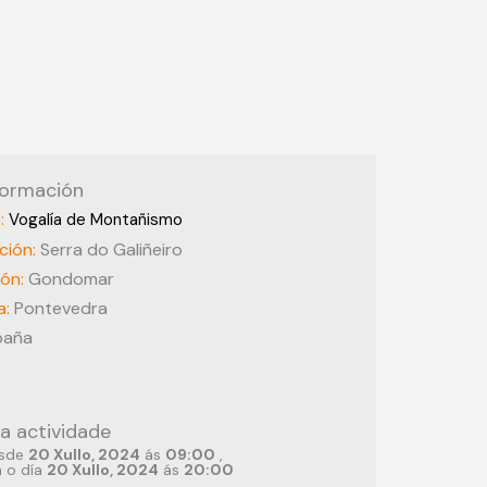
formación
a:
Vogalía de Montañismo
ción:
Serra do Galiñeiro
ión:
Gondomar
a:
Pontevedra
paña
a actividade
sde
20 Xullo, 2024
ás
09:00
,
a o día
20 Xullo, 2024
ás
20:00