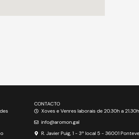
CONTACTO
ades
Xoves e Venres laborais de 20.30h a 21.30h
info@aromon.gal
to
R. Javier Puig, 1 - 3º local 5 - 36001 Pontev