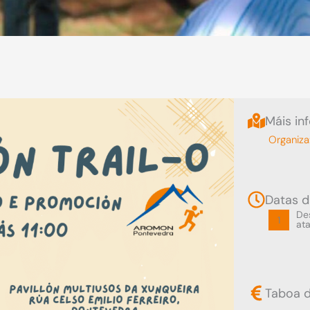
Máis in
Organiza
Datas d
De
1
at
Taboa d