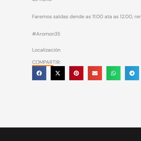
Faremos saídas dende as 11:00 ata as 12:00, re
#Aromon35
Localización
COMPARTIR: