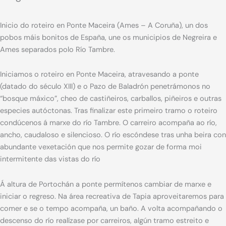
Inicio do roteiro en Ponte Maceira (Ames – A Coruña), un dos
pobos máis bonitos de España, une os municipios de Negreira e
Ames separados polo Río Tambre.
Iniciamos o roteiro en Ponte Maceira, atravesando a ponte
(datado do século XIII) e o Pazo de Baladrón penetrámonos no
“bosque máxico”, cheo de castiñeiros, carballos, piñeiros e outras
especies autóctonas. Tras finalizar este primeiro tramo o roteiro
condúcenos á marxe do río Tambre. O carreiro acompaña ao río,
ancho, caudaloso e silencioso. O río escóndese tras unha beira con
abundante vexetación que nos permite gozar de forma moi
intermitente das vistas do río
Á altura de Portochán a ponte permítenos cambiar de marxe e
iniciar o regreso. Na área recreativa de Tapia aproveitaremos para
comer e se o tempo acompaña, un baño. A volta acompañando o
descenso do río realízase por carreiros, algún tramo estreito e