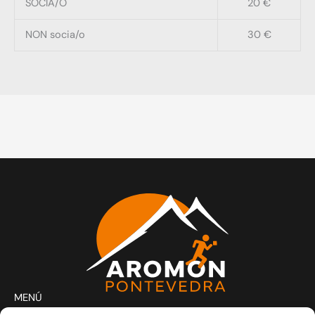
SOCIA/O
20 €
NON socia/o
30 €
MENÚ
Actividades