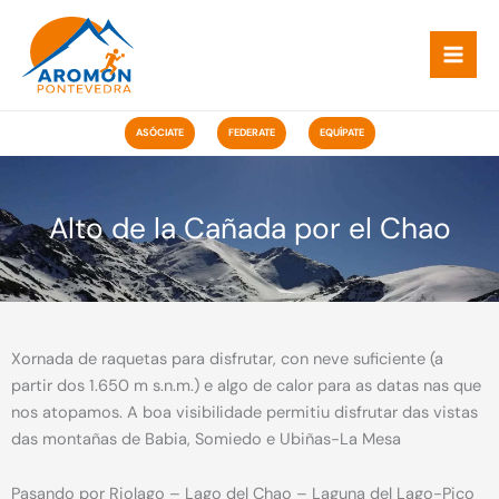
Ir
ao
contido
ASÓCIATE
FEDERATE
EQUÍPATE
Alto de la Cañada por el Chao
Xornada de raquetas para disfrutar, con neve suficiente (a
partir dos 1.650 m s.n.m.) e algo de calor para as datas nas que
nos atopamos. A boa visibilidade permitiu disfrutar das vistas
das montañas de Babia, Somiedo e Ubiñas-La Mesa
Pasando por Riolago – Lago del Chao – Laguna del Lago-Pico