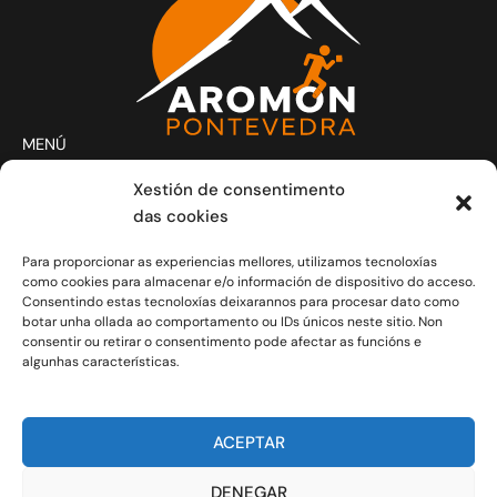
MENÚ
Actividades
Xestión de consentimento
Club
das cookies
Contacto
Para proporcionar as experiencias mellores, utilizamos tecnoloxías
Novas
como cookies para almacenar e/o información de dispositivo do acceso.
CONTACTO
Consentindo estas tecnoloxías deixarannos para procesar dato como
Xoves e Venres laborais de 20.30h a 21.30h.
botar unha ollada ao comportamento ou IDs únicos neste sitio. Non
consentir ou retirar o consentimento pode afectar as funcións e
info@aromon.gal
algunhas características.
R. Javier Puig, 1 - 3º local 5 - 36001 Pontevedra
C.I.F.: G-36.149.714
ACEPTAR
COLABORADORES
DENEGAR