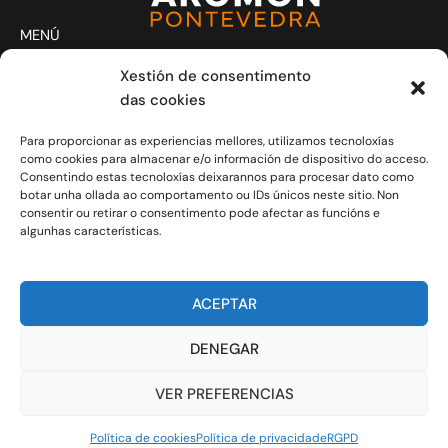
MENÚ
Actividades
Xestión de consentimento
Club
das cookies
Contacto
Para proporcionar as experiencias mellores, utilizamos tecnoloxías
Novas
como cookies para almacenar e/o información de dispositivo do acceso.
CONTACTO
Consentindo estas tecnoloxías deixarannos para procesar dato como
Xoves e Venres laborais de 20.30h a 21.30h.
botar unha ollada ao comportamento ou IDs únicos neste sitio. Non
consentir ou retirar o consentimento pode afectar as funcións e
info@aromon.gal
algunhas características.
R. Javier Puig, 1 - 3º local 5 - 36001 Pontevedra
C.I.F.: G-36.149.714
ACEPTAR
COLABORADORES
DENEGAR
VER PREFERENCIAS
RGPD
Política de cookies
Política de privacidade
Política de cookies
Política de privacidade
RGPD
© 2026 AROMON Pontevedra Montañeios A Roelo