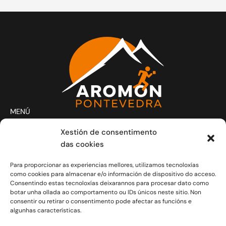
MENÚ
Actividades
Xestión de consentimento
Club
das cookies
Contacto
Para proporcionar as experiencias mellores, utilizamos tecnoloxías
Novas
como cookies para almacenar e/o información de dispositivo do acceso.
CONTACTO
Consentindo estas tecnoloxías deixarannos para procesar dato como
Xoves e Venres laborais de 20.30h a 21.30h.
botar unha ollada ao comportamento ou IDs únicos neste sitio. Non
consentir ou retirar o consentimento pode afectar as funcións e
info@aromon.gal
algunhas características.
R. Javier Puig, 1 - 3º local 5 - 36001 Pontevedra