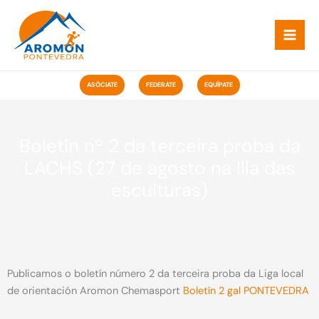
Ir
ao
contido
ASÓCIATE
FEDERATE
EQUÍPATE
Boletín nº 2 da terceira proba da
LACHS (27 de agosto na Illa das
esculturas)
Publicamos o boletín número 2 da terceira proba da Liga local
de orientación Aromon Chemasport
Boletín 2 gal PONTEVEDRA