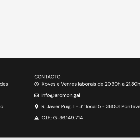
CONTACTO
ades
Xoves e Venres laborais de 20.30h a 21.30h
info@aromon.gal
to
R. Javier Puig, 1 - 3º local 5 - 36001 Pontev
C.I.F.: G-36.149.714