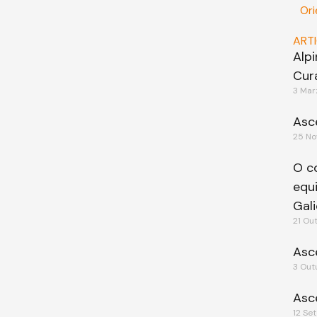
Ori
ART
Alp
Cur
3 Mar
Asc
25 No
O c
equ
Gali
21 Ou
Asc
3 Out
Asc
12 Se