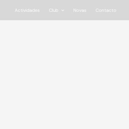
Ir
Actividades
Club
Novas
Contacto
ao
contido