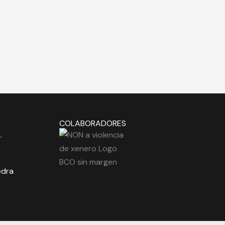
COLABORADORES
.
edra