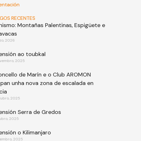
entación
IGOS RECENTES
inismo: Montañas Palentinas, Espigüete e
avacas
zo, 2026
ensión ao toubkal
vembro, 2025
oncello de Marín e o Club AROMON
ipan unha nova zona de escalada en
cia
tubro, 2025
ensión Serra de Gredos
ubro, 2025
ensión o Kilimanjaro
tembro, 2025