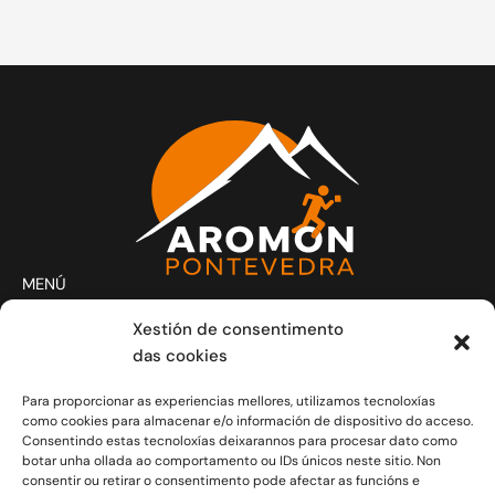
MENÚ
Actividades
Xestión de consentimento
Club
das cookies
Contacto
Para proporcionar as experiencias mellores, utilizamos tecnoloxías
Novas
como cookies para almacenar e/o información de dispositivo do acceso.
CONTACTO
Consentindo estas tecnoloxías deixarannos para procesar dato como
Xoves e Venres laborais de 20.30h a 21.30h.
botar unha ollada ao comportamento ou IDs únicos neste sitio. Non
consentir ou retirar o consentimento pode afectar as funcións e