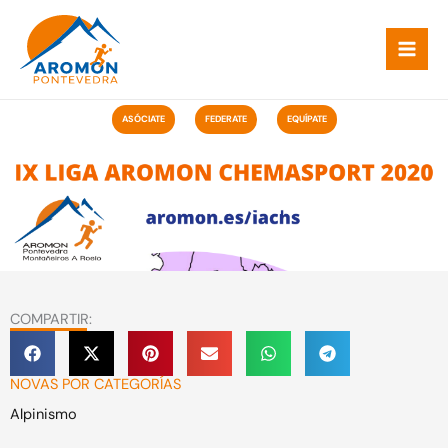
Ir
ao
contido
ASÓCIATE
FEDERATE
EQUÍPATE
Calendario LACHS 2020
COMPARTIR:
NOVAS POR CATEGORÍAS
Alpinismo