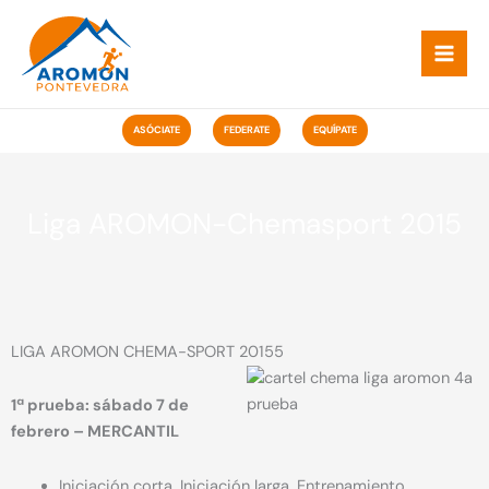
Ir
ao
contido
ASÓCIATE
FEDERATE
EQUÍPATE
Liga AROMON-Chemasport 2015
LIGA AROMON CHEMA-SPORT 20155
1ª prueba: sábado 7 de
febrero – MERCANTIL
Iniciación corta, Iniciación larga, Entrenamiento