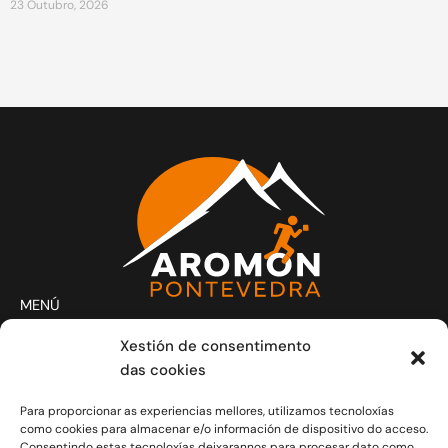
23 Outubro, 2026
MENÚ
Actividades
Xestión de consentimento
Club
das cookies
Contacto
Para proporcionar as experiencias mellores, utilizamos tecnoloxías
Novas
como cookies para almacenar e/o información de dispositivo do acceso.
CONTACTO
Consentindo estas tecnoloxías deixarannos para procesar dato como