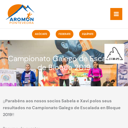
Ir
ao
contido
ASÓCIATE
FEDERATE
EQUÍPATE
Campionato Galego de Escalada
de Bloque 2019
¡¡
Parabéns aos nosos socios Sabela e Xavi polos seus
resultados no Campionato Galego de Escalada en Bloque
2019
!!