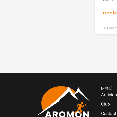
LER MÁIS
19 Decem
MENÚ
Activid
Club
Contact