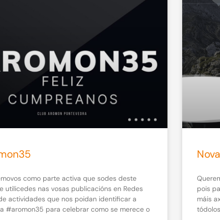
mon35
Nov
movos como parte activa que sodes deste
Querem
ue utilicedes nas vosas publicacións en Redes
pois p
de actividades que nos poidan identificar a
máis ax
za #aromon35 para celebrar como se merece o
tódolo