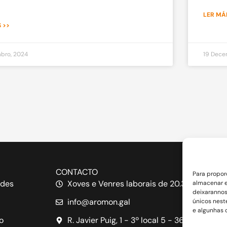
LER MÁI
 >>
bro, 2024
19 Dece
CONTACTO
Para propor
ades
Xoves e Venres laborais de 20.30h a 21.30h
almacenar e
deixarannos
info@aromon.gal
únicos neste
e algunhas c
o
R. Javier Puig, 1 - 3º local 5 - 36001 Ponte