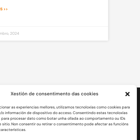
S >>
mbro, 2024
Xestión de consentimento das cookies
COLABORADORES
cionar as experiencias mellores, utilizamos tecnoloxías como cookies para
.
/o información de dispositivo do acceso. Consentindo estas tecnoloxías
 para procesar dato como botar unha ollada ao comportamento ou IDs
 sitio. Non consentir ou retirar o consentimento pode afectar as funcións
aracterísticas.
vedra