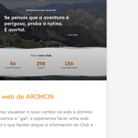
a web de AROMON
os visualizar o novo cambio na web e dominio
asamos a “.gal”, e esperamos facer unha web
il e que facilite atopar a información do Club e
s