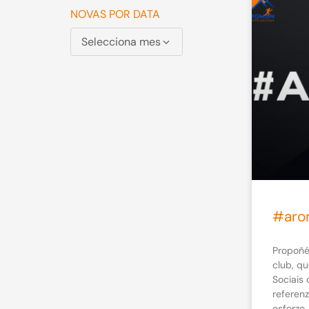
NOVAS POR DATA
Selecciona mes
#aro
Propoñé
club, q
Sociais 
referen
esforzo