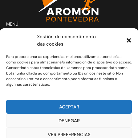
MENÚ
Actividades
Xestión de consentimento
Club
das cookies
Contacto
Para proporcionar as experiencias mellores, utilizamos tecnoloxías
Novas
como cookies para almacenar e/o información de dispositivo do acceso.
CONTACTO
Consentindo estas tecnoloxías deixarannos para procesar dato como
Xoves e Venres laborais de 20.30h a 21.30h.
botar unha ollada ao comportamento ou IDs únicos neste sitio. Non
consentir ou retirar o consentimento pode afectar as funcións e
info@aromon.gal
algunhas características.
R. Javier Puig, 1 - 3º local 5 - 36001 Pontevedra
C.I.F.: G-36.149.714
ACEPTAR
COLABORADORES
DENEGAR
VER PREFERENCIAS