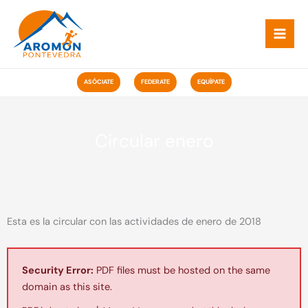
Ir
ao
contido
ASÓCIATE
FEDERATE
EQUÍPATE
Circular enero
Esta es la circular con las actividades de enero de 2018
Security Error:
PDF files must be hosted on the same
domain as this site.