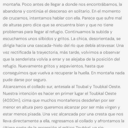
montaña. Poco antes de llegar a donde nos encontrábamos, la
abandona y continúa el descenso en solitario. En el momento
de cruzarnos, intentamos hablar con ella. Parece que sufre mal
de alturas pero dice que se encuentra bien y que no tiene
problemas para llegar al refugio. Continuamos la subida y
escuchamos unos silbidos y gritos. La chica, desorientada, se
dirigía hacia una cascada-hielo del río que debía atravesar. Una
vez rectificada la trayectoria, más tarde, volvimos a observar
que la senderista volvía a errar y se alejaba de la posición del
refugio. Nuevamente gritos y aspavientos, hasta que
conseguimos que vuelva a recuperar la huella. En montaña nada
pude darse por seguro.
Alcanzamos el collado sur, antesala al Toubal y Toubkal Oeste.
Nuestra intención es hacer en primer lugar el Toubkal Oeste
(4030m), cima que muchos montañeros desdeñan por ser
menor en altura pero queremos alcanzar por ser más virgen y
estar menos pisada. Una vez alcanzada por una cresta que nos
lleva directamente a ella, regresamos al collado y afrontamos la
última parte de la ascensión al mítico Toubkal, ya sin