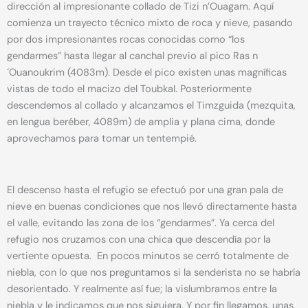
dirección al impresionante collado de Tizi n’Ouagam. Aquí
comienza un trayecto técnico mixto de roca y nieve, pasando
por dos impresionantes rocas conocidas como “los
gendarmes” hasta llegar al canchal previo al pico Ras n
´Ouanoukrim (4083m). Desde el pico existen unas magníficas
vistas de todo el macizo del Toubkal. Posteriormente
descendemos al collado y alcanzamos el Timzguida (mezquita,
en lengua beréber, 4089m) de amplia y plana cima, donde
aprovechamos para tomar un tentempié.
El descenso hasta el refugio se efectuó por una gran pala de
nieve en buenas condiciones que nos llevó directamente hasta
el valle, evitando las zona de los “gendarmes”. Ya cerca del
refugio nos cruzamos con una chica que descendía por la
vertiente opuesta. En pocos minutos se cerró totalmente de
niebla, con lo que nos preguntamos si la senderista no se habría
desorientado. Y realmente así fue; la vislumbramos entre la
niebla y le indicamos que nos siguiera. Y por fin llegamos, unas