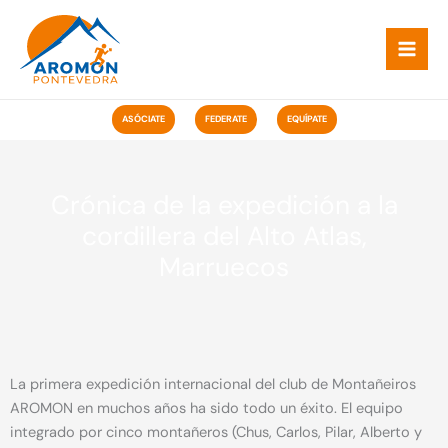
Ir
ao
contido
ASÓCIATE
FEDERATE
EQUÍPATE
Crónica de la expedición a la
cordillera del Alto Atlas,
Marruecos
La primera expedición internacional del club de Montañeiros
AROMON en muchos años ha sido todo un éxito. El equipo
integrado por cinco montañeros (Chus, Carlos, Pilar, Alberto y