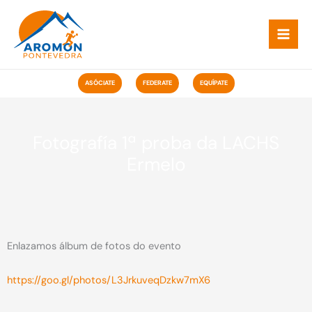
Ir
ao
contido
ASÓCIATE
FEDERATE
EQUÍPATE
Fotografía 1ª proba da LACHS
Ermelo
Enlazamos álbum de fotos do evento
https://goo.gl/photos/L3JrkuveqDzkw7mX6