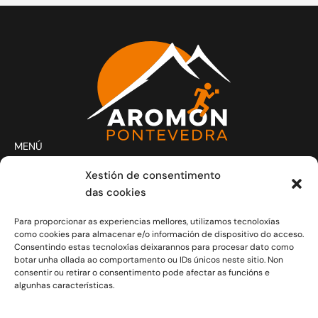
MENÚ
Actividades
Xestión de consentimento
Club
das cookies
Contacto
Para proporcionar as experiencias mellores, utilizamos tecnoloxías
Novas
como cookies para almacenar e/o información de dispositivo do acceso.
CONTACTO
Consentindo estas tecnoloxías deixarannos para procesar dato como
Xoves e Venres laborais de 20.30h a 21.30h.
botar unha ollada ao comportamento ou IDs únicos neste sitio. Non
consentir ou retirar o consentimento pode afectar as funcións e
info@aromon.gal
algunhas características.
R. Javier Puig, 1 - 3º local 5 - 36001 Pontevedra