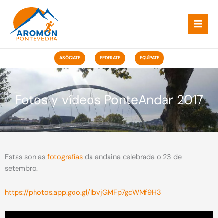
Ir
ao
contido
ASÓCIATE
FEDERATE
EQUÍPATE
Fotos y vídeos PonteAndar 2017
Estas son as
fotografías
da andaina celebrada o 23 de
setembro.
https://photos.app.goo.gl/IbvjGMFp7gcWMf9H3