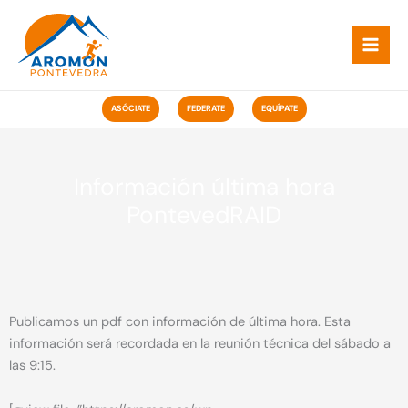
Ir
ao
contido
ASÓCIATE
FEDERATE
EQUÍPATE
Información última hora
PontevedRAID
Publicamos un pdf con información de última hora. Esta
información será recordada en la reunión técnica del sábado a
las 9:15.