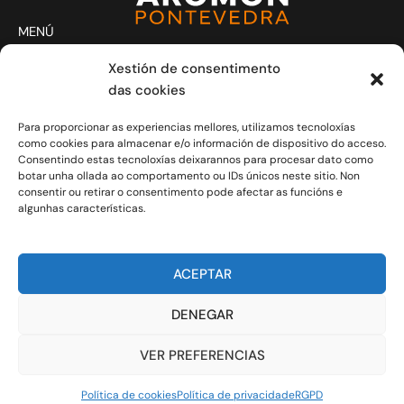
MENÚ
Actividades
Xestión de consentimento
Club
das cookies
Contacto
Para proporcionar as experiencias mellores, utilizamos tecnoloxías
Novas
como cookies para almacenar e/o información de dispositivo do acceso.
CONTACTO
Consentindo estas tecnoloxías deixarannos para procesar dato como
Xoves e Venres laborais de 20.30h a 21.30h.
botar unha ollada ao comportamento ou IDs únicos neste sitio. Non
consentir ou retirar o consentimento pode afectar as funcións e
info@aromon.gal
algunhas características.
R. Javier Puig, 1 - 3º local 5 - 36001 Pontevedra
C.I.F.: G-36.149.714
ACEPTAR
COLABORADORES
DENEGAR
VER PREFERENCIAS
RGPD
Política de cookies
Política de privacidade
Política de cookies
Política de privacidade
RGPD
© 2026 AROMON Pontevedra Montañeios A Roelo