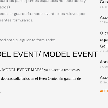
para los participantes españoles no federados y
Cur
rados)
3 Mar
de ser guardería, model event, o los relevos por
Asc
ientes formularios.
25 No
O c
equ
diante el siguiente formulario:
Gali
21 Ou
Asc
3 Out
Asc
12 Se
ACT