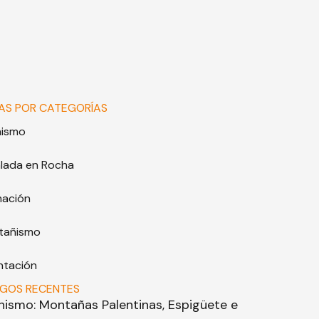
AS POR CATEGORÍAS
nismo
lada en Rocha
mación
tañismo
ntación
IGOS RECENTES
inismo: Montañas Palentinas, Espigüete e