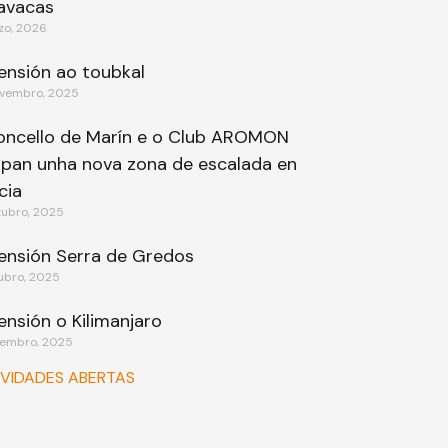
avacas
zo, 2026
ensión ao toubkal
vembro, 2025
oncello de Marín e o Club AROMON
ipan unha nova zona de escalada en
cia
tubro, 2025
ensión Serra de Gredos
ubro, 2025
ensión o Kilimanjaro
tembro, 2025
IVIDADES ABERTAS