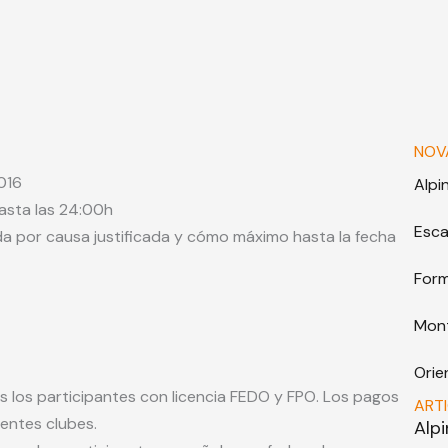
NOV
2016
Alpi
hasta las 24:00h
Esca
da por causa justificada y cómo máximo hasta la fecha
For
Mon
Orie
 los participantes con licencia FEDO y FPO. Los pagos
ART
ientes clubes.
Alp