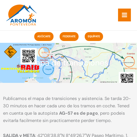
Ir
ao
contido
ASÓCIATE
FEDERATE
EQUÍPATE
Mapa de transiciones
Publicamos el mapa de transiciones y asistencia. Se tarda 20-
30 minutos en hacer cada uno de los tramos en coche. Tened
en cuenta que la autopista
AG-57 es de pago
, pero podeis
evitarla facilmente sin practicamente perder tiempo.
SALIDA y META
: 42°08’38.8″N 8°49’26.7″W Paseo Marítimo, 1,