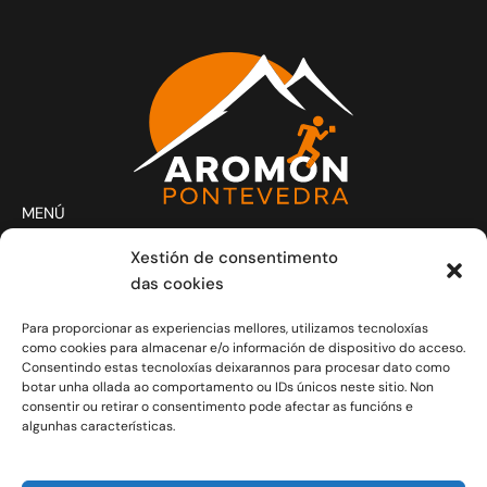
MENÚ
Actividades
Xestión de consentimento
Club
das cookies
Contacto
Para proporcionar as experiencias mellores, utilizamos tecnoloxías
Novas
como cookies para almacenar e/o información de dispositivo do acceso.
CONTACTO
Consentindo estas tecnoloxías deixarannos para procesar dato como
Xoves e Venres laborais de 20.30h a 21.30h.
botar unha ollada ao comportamento ou IDs únicos neste sitio. Non
consentir ou retirar o consentimento pode afectar as funcións e
info@aromon.gal
algunhas características.
R. Javier Puig, 1 - 3º local 5 - 36001 Pontevedra