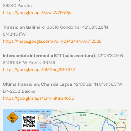
36340 Panxón
https://goo.gl/maps/SbwsW7PN9jy
Transición Galiñeiro
, 36316 Gondomar 42°08’32.8″N
8°42’45.1″W
https://maps.google.com/?q=42.142444,-8.712528
Intercambio intermedio BTT (solo aventura)
: 42°03’30.9″N
8°46’53.6″W Pinzás, 36749
https://goo.gl/maps/5MGhrg2GG372
Última transicion, Chan da Lagoa
42°05’28.1″N 8°51’36.3″W
EP-2202, Baiona
https://goo.gl/maps/EmHnK8izR652