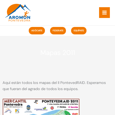
Ir
ao
contido
ASÓCIATE
FEDERATE
EQUÍPATE
Mapas 2011
Aquí están todos los mapas del II PontevedRAID. Esperamos
que fueran del agrado de todos los equipos.