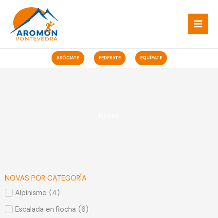
Ir
ao
contido
ASÓCIATE
FEDERATE
EQUÍPATE
Novas
NOVAS POR CATEGORÍA
Alpinismo
(
4
)
Escalada en Rocha
(
6
)