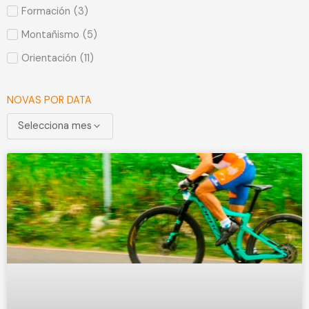
Formación
(
3
)
Montañismo
(
5
)
Orientación
(
11
)
NOVAS POR DATA
Selecciona mes
Page
Page
Page
Page
Page