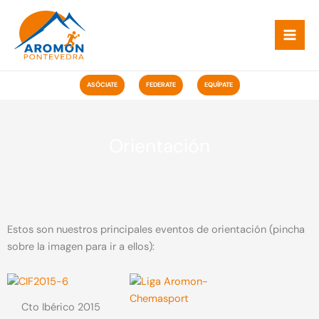
Ir
ao
contido
ASÓCIATE
FEDERATE
EQUÍPATE
Orientación
Estos son nuestros principales eventos de orientación (pincha
sobre la imagen para ir a ellos):
Cto Ibérico 2015