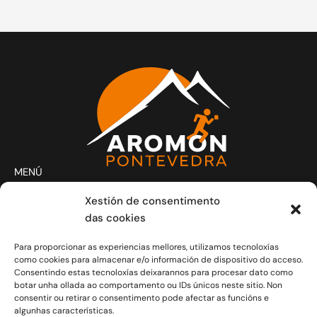
MENÚ
Actividades
Xestión de consentimento
Club
das cookies
Contacto
Para proporcionar as experiencias mellores, utilizamos tecnoloxías
Novas
como cookies para almacenar e/o información de dispositivo do acceso.
CONTACTO
Consentindo estas tecnoloxías deixarannos para procesar dato como
Xoves e Venres laborais de 20.30h a 21.30h.
botar unha ollada ao comportamento ou IDs únicos neste sitio. Non
consentir ou retirar o consentimento pode afectar as funcións e
info@aromon.gal
algunhas características.