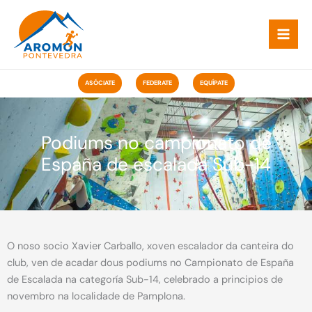
Ir
ao
contido
ASÓCIATE
FEDERATE
EQUÍPATE
Podiums no campionato de
España de escalada Sub-14
O noso socio Xavier Carballo, xoven escalador da canteira do
club, ven de acadar dous podiums no Campionato de España
de Escalada na categoría Sub-14, celebrado a principios de
novembro na localidade de Pamplona.