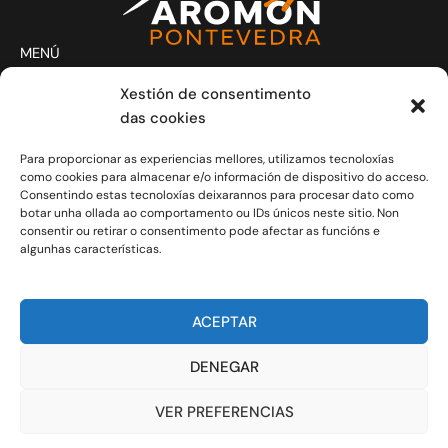
MENÚ
Actividades
Xestión de consentimento
Club
das cookies
Contacto
Para proporcionar as experiencias mellores, utilizamos tecnoloxías
Novas
como cookies para almacenar e/o información de dispositivo do acceso.
CONTACTO
Consentindo estas tecnoloxías deixarannos para procesar dato como
Xoves e Venres laborais de 20.30h a 21.30h.
botar unha ollada ao comportamento ou IDs únicos neste sitio. Non
consentir ou retirar o consentimento pode afectar as funcións e
info@aromon.gal
algunhas características.
R. Javier Puig, 1 - 3º local 5 - 36001 Pontevedra
C.I.F.: G-36.149.714
ACEPTAR
COLABORADORES
DENEGAR
VER PREFERENCIAS