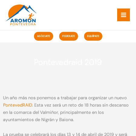
Ir
ao
contido
ASÓCIATE
FEDERATE
EQUÍPATE
Pontevedraid 2019
Un año más nos ponemos a trabajar para organizar un nuevo
PontevedRAID
. Esta vez será un reto de 18 horas sin descanso
en la comarca del Valmiñor, principalmente en los
ayuntamientos de Nigrán y Baiona.
La prueba se celebrará los días 13 y 14 de abril de 2019 y será