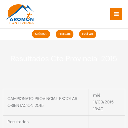
Ir
ao
contido
ASÓCIATE
FEDERATE
EQUÍPATE
Resultados Cto Provincial 2015
mié
CAMPIONATO PROVINCIAL ESCOLAR
11/03/2015
ORIENTACION 2015
13:40
Resultados