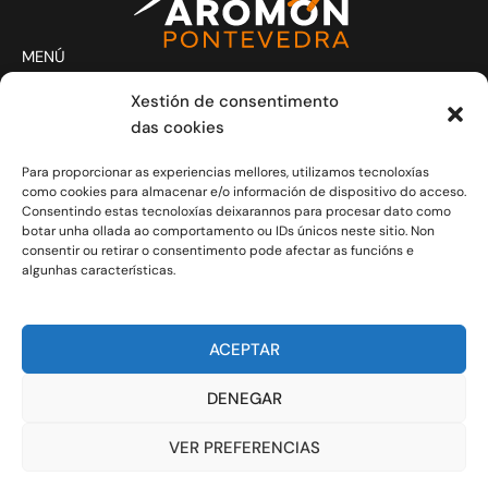
MENÚ
Actividades
Xestión de consentimento
Club
das cookies
Contacto
Para proporcionar as experiencias mellores, utilizamos tecnoloxías
Novas
como cookies para almacenar e/o información de dispositivo do acceso.
CONTACTO
Consentindo estas tecnoloxías deixarannos para procesar dato como
Xoves e Venres laborais de 20.30h a 21.30h.
botar unha ollada ao comportamento ou IDs únicos neste sitio. Non
consentir ou retirar o consentimento pode afectar as funcións e
info@aromon.gal
algunhas características.
R. Javier Puig, 1 - 3º local 5 - 36001 Pontevedra
C.I.F.: G-36.149.714
ACEPTAR
COLABORADORES
DENEGAR
VER PREFERENCIAS
RGPD
Política de cookies
Política de privacidade