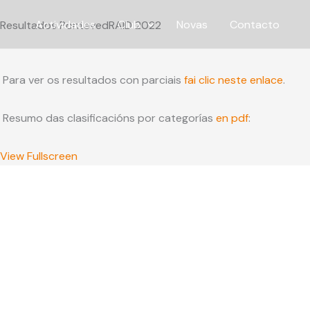
Ir
Actividades
Club
Novas
Contacto
Resultados PontevedRAID 2022
ao
contido
Skip
Para ver os resultados con parciais
fai clic neste enlace
.
to
PDF
Resumo das clasificacións por categorías
en pdf
:
content
View Fullscreen