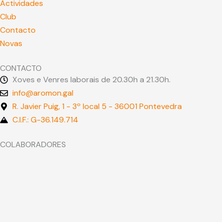
Actividades
Club
Contacto
Novas
CONTACTO
Xoves e Venres laborais de 20.30h a 21.30h.
info@aromon.gal
R. Javier Puig, 1 - 3º local 5 - 36001 Pontevedra
C.I.F.: G-36.149.714
COLABORADORES