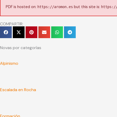
PDF is hosted on:
but this site is:
https://aromon.es
https:/
COMPARTIR:
Novas por categorías
Alpinismo
Escalada en Rocha
Formación