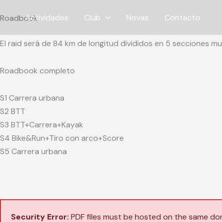
Ir
Actividades
Club
Novas
Contacto
Roadbook
ao
contido
El raid será de 84 km de longitud divididos en 5 secciones m
Roadbook completo
S1 Carrera urbana
S2 BTT
S3 BTT+Carrera+Kayak
S4 Bike&Run+Tiro con arco+Score
S5 Carrera urbana
Security Error:
PDF files must be hosted on the same doma