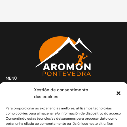
MENÚ
Actividades
Xestión de consentimento
Club
das cookies
Contacto
Para proporcionar as experiencias mellores, utilizamos tecnoloxías
Novas
como cookies para almacenar e/o información de dispositivo do acceso.
CONTACTO
Consentindo estas tecnoloxías deixarannos para procesar dato como
Xoves e Venres laborais de 20.30h a 21.30h.
botar unha ollada ao comportamento ou IDs únicos neste sitio. Non