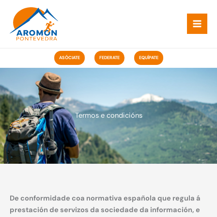
Ir
ao
contido
ASÓCIATE
FEDERATE
EQUÍPATE
Termos e condicións
De conformidade coa normativa española que regula á
prestación de servizos da sociedade da información, e