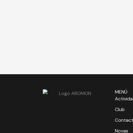
MENÚ
Activid
Club
Contac
Novas