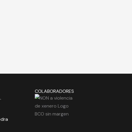
COLABORADORES
.
edra