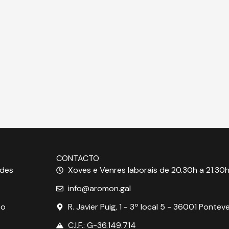
CONTACTO
ades
Xoves e Venres laborais de 20.30h a 21.30h
info@aromon.gal
to
R. Javier Puig, 1 - 3º local 5 - 36001 Pontev
C.I.F.: G-36.149.714