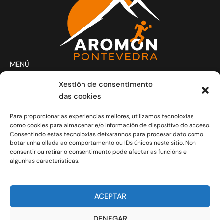
MENÚ
Actividades
Xestión de consentimento
Club
das cookies
Contacto
Para proporcionar as experiencias mellores, utilizamos tecnoloxías
Novas
como cookies para almacenar e/o información de dispositivo do acceso.
CONTACTO
Consentindo estas tecnoloxías deixarannos para procesar dato como
Xoves e Venres laborais de 20.30h a 21.30h.
botar unha ollada ao comportamento ou IDs únicos neste sitio. Non
consentir ou retirar o consentimento pode afectar as funcións e
info@aromon.gal
algunhas características.
R. Javier Puig, 1 - 3º local 5 - 36001 Pontevedra
C.I.F.: G-36.149.714
ACEPTAR
COLABORADORES
DENEGAR