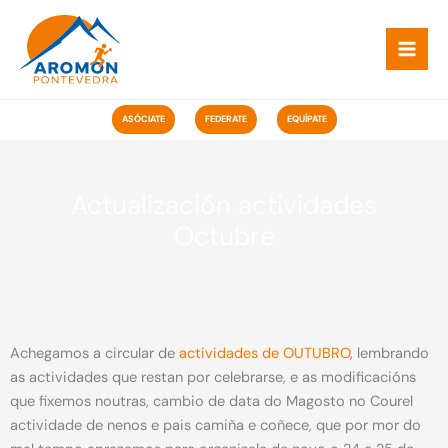
Ir
ao
contido
ASÓCIATE
FEDERATE
EQUÍPATE
Actualización actividades
Octubre
Achegamos a circular de
actividades de OUTUBRO
, lembrando
as actividades que restan por celebrarse, e as modificacións
que fixemos noutras, cambio de data do Magosto no Courel
actividade de nenos e pais camiña e coñece, que por mor do