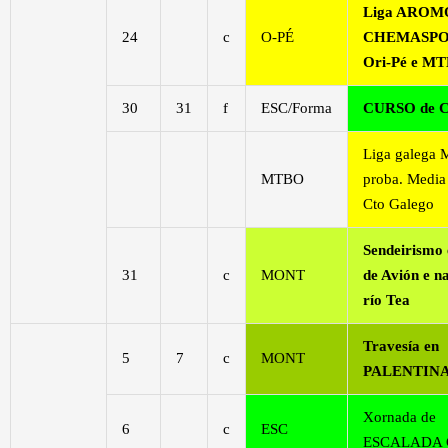
Liga AROM
24
c
O-PÉ
CHEMASPO
Ori-Pé e M
30
31
f
ESC/Forma
CURSO de 
Liga galega
MTBO
proba. Media 
Cto Galego
Sendeirismo 
31
c
MONT
de Avión e n
río Tea
Travesía en
5
7
c
MONT
PALENTIN
Xornada de
6
c
ESC
ESCALADA 