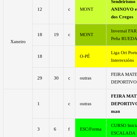
Sendeirismo
12
c
MONT
ANINOVO e
dos Cregos
Invernal FA
18
19
c
MONT
Peña RUED
Xaneiro
Liga Ori Port
18
O-PÉ
Interrexións
FEIRA MAT
29
30
c
outras
DEPORTIVO 
FEIRA MAT
1
c
outras
DEPORTIVO 
man
CURSO Inicia
3
6
f
ESC/Forma
ESCALADA