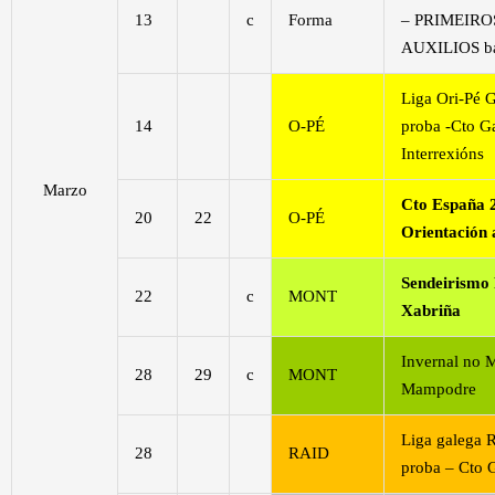
13
c
Forma
– PRIMEIRO
AUXILIOS bá
Liga Ori-Pé G
14
O-PÉ
proba -Cto G
Interrexións
Marzo
Cto España 
20
22
O-PÉ
Orientación 
Sendeirismo
22
c
MONT
Xabriña
Invernal no 
28
29
c
MONT
Mampodre
Liga galega 
28
RAID
proba – Ct