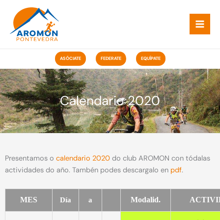
Ir
ao
contido
ASÓCIATE
FEDERATE
EQUÍPATE
Calendario 2020
Presentamos o
calendario 2020
do club AROMON con tódalas
actividades do año. Tambén podes descargalo en
pdf
.
MES
Modalid.
ACTIV
Día
a