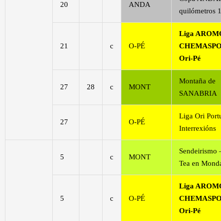
20
ANDA
quilómetros 
Liga AROM
21
c
O-PÉ
CHEMASPO
Ori-Pé
Montaña de
27
28
c
MONT
SANABRIA
Liga Ori Port
27
O-PÉ
Interrexións
Sendeirismo 
5
c
MONT
Tea en Monda
Liga AROM
5
c
O-PÉ
CHEMASPO
Ori-Pé