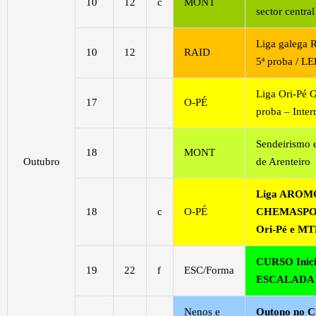
10
12
c
MONT
sector central
Liga galega 
10
12
RAID
5ª proba / L
Liga Ori-Pé G
17
O-PÉ
proba – Inter
Sendeirismo 
18
MONT
Outubro
de Arenteiro
Liga AROM
18
c
O-PÉ
CHEMASPO
Ori-Pé e M
CURSO Inici
19
22
f
ESC/Forma
ESCALADA
Nenos e
Outono no