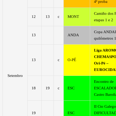
4ª proba
Camiño dos
12
13
c
MONT
etapas 1 e 2
Copa ANDAI
13
ANDA
quilómetros 
Liga AROM
CHEMASPO
13
c
O-PÉ
Ori-Pé –
EUROCIDA
Setembro
Encontro de
18
19
c
ESC
ESCALADOR
Castro Baroñ
II Cto Galego
19
ESC
DIFICULTA