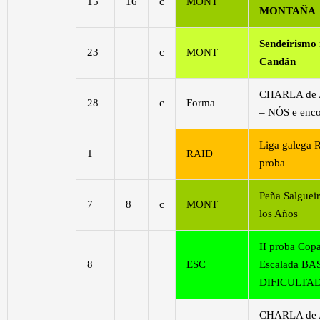
15
16
c
MONT
MONTAÑA
Sendeirismo
23
c
MONT
Candán
CHARLA de
28
c
Forma
– NÓS e enc
Liga galega 
1
RAID
proba
Peña Salguei
7
8
c
MONT
los Años
II proba Cop
8
ESC
Escalada BA
DIFICULTA
CHARLA de