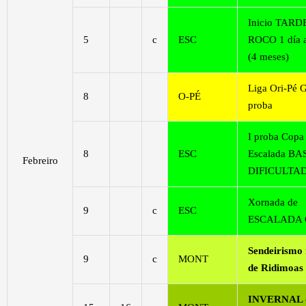
Inicio TARD
5
c
ESC
ROCO 1 día 
(4 meses)
Liga Ori-Pé G
8
O-PÉ
proba
I proba Copa
8
ESC
Escalada BA
Febreiro
DIFICULTA
Xornada de
9
c
ESC
ESCALADA 
Sendeirismo
9
c
MONT
de Ridimoas
INVERNAL 