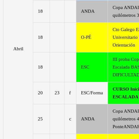
Copa ANDAI
18
ANDA
quilómetros 3
Cto Galego E
18
O-PÉ
Universitario
Orientación
Abril
III proba Cop
18
ESC
Escalada BA
DIFICULTA
CURSO Inici
20
23
f
ESC/Forma
ESCALADA
Copa ANDAI
25
c
ANDA
quilómetros 4
PonteANDA