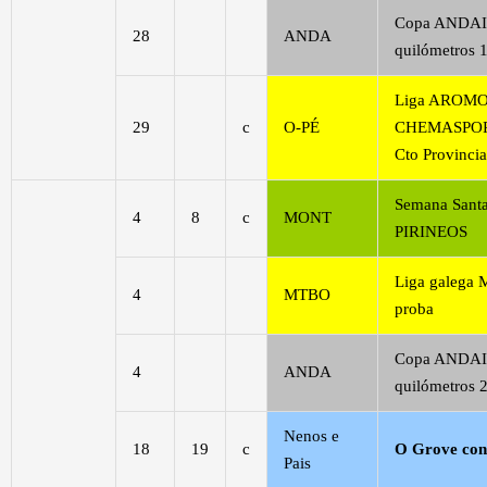
Copa ANDAI
28
ANDA
quilómetros 1
Liga AROM
29
c
O-PÉ
CHEMASPORT
Cto Provincia
Semana Santa
4
8
c
MONT
PIRINEOS
Liga galega
4
MTBO
proba
Copa ANDAI
4
ANDA
quilómetros 2
Nenos e
18
19
c
O Grove con
Pais