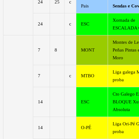
24
25
c
Pais
Sendas e Co
Xornada de
24
c
ESC
ESCALADA 
Montes de Le
7
8
MONT
Peñas Pintas 
Moro
Liga galega
7
c
MTBO
proba
Cto Galego E
14
ESC
BLOQUE Xuv
Absoluta
Liga Ori-Pé G
14
O-PÉ
proba