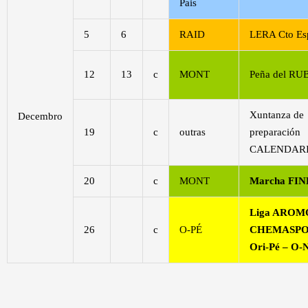
Pais
5
6
RAID
LERA Cto Es
12
13
c
MONT
Peña del RU
Xuntanza de
Decembro
19
c
outras
preparación
CALENDARI
20
c
MONT
Marcha FI
Liga AROM
26
c
O-PÉ
CHEMASPO
Ori-Pé – O-