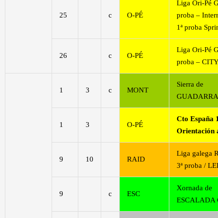
Liga Ori-Pé G
25
c
O-PÉ
proba – Inter
1ª proba Spri
Liga Ori-Pé G
26
c
O-PÉ
proba – CIT
Sierra de
1
3
c
MONT
GUADARR
Cto España 
1
3
O-PÉ
Orientación 
Liga galega 
9
10
RAID
3ª proba / L
Xornada de
9
c
ESC
ESCALADA 