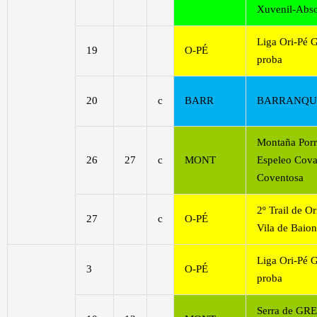
Xuvenil-Abso
Liga Ori-Pé G
19
O-PÉ
proba
20
c
BARR
BARRANQUI
Montaña Porr
26
27
c
MONT
Espeleo Cov
Coventosa
2º Trail de O
27
c
O-PÉ
Vila de Baio
Liga Ori-Pé G
3
O-PÉ
proba
Serra de GR