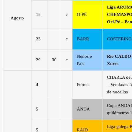
Liga AROM
15
c
O-PÉ
CHEMASPO
Agosto
Ori-Pé – Pon
23
c
BARR
COSTERING 
Nenos e
Rio CALDO 
29
30
c
Pais
Xures
CHARLA de
4
Forma
– Vendaxes f
de nocellos
Copa ANDAI
5
ANDA
quilómetros 1
Liga galega 
5
RAID