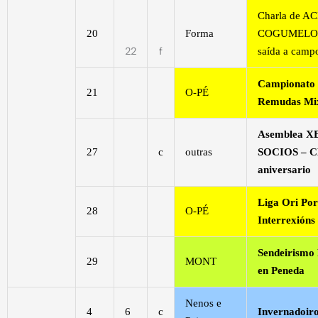
Charla de A
20
Forma
COGUMELOS
22
f
saída a camp
Campionato 
21
O-PÉ
Remudas Mi
Asemblea 
27
c
outras
SOCIOS – C
aniversario
Liga Ori Por
28
O-PÉ
Interrexións
Sendeirismo
29
MONT
en Peneda
Nenos e
4
6
c
Invernadoir