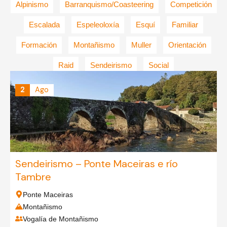
Alpinismo
Barranquismo/Coasteering
Competición
Escalada
Espeleoloxía
Esquí
Familiar
Formación
Montañismo
Muller
Orientación
Raid
Sendeirismo
Social
2
Ago
Sendeirismo – Ponte Maceiras e río
Tambre
Ponte Maceiras
Montañismo
Vogalía de Montañismo