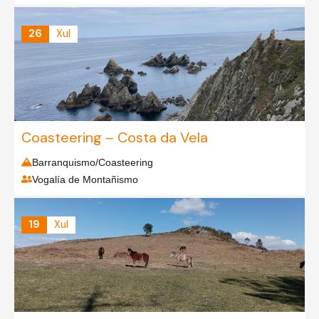
26
Xul
Coasteering – Costa da Vela
Barranquismo/Coasteering
Vogalía de Montañismo
19
Xul