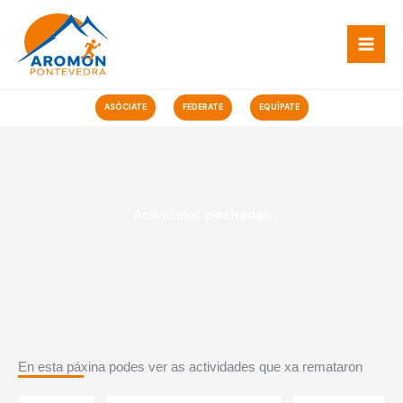
Ir
ao
contido
ASÓCIATE
FEDERATE
EQUÍPATE
pechadas
Actividades
En esta páxina podes ver as actividades que xa remataron