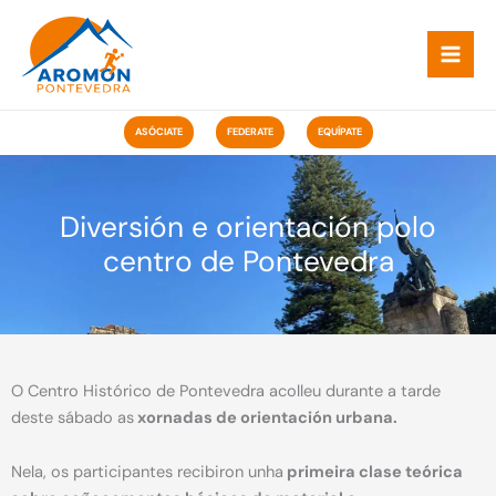
Ir
ao
contido
ASÓCIATE
FEDERATE
EQUÍPATE
Diversión e orientación polo
centro de Pontevedra
O Centro Histórico de Pontevedra acolleu durante a tarde
deste sábado as
xornadas de orientación urbana.
Nela, os participantes recibiron unha
primeira clase teórica